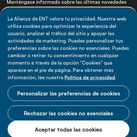
Manténgase informado sobre las últimas novedades
de la Alianza de ENT: suscríbete a nuestro boletín.
La Alianza de ENT valora tu privacidad. Nuestra web
utiliza cookies para optimizar la experiencia del
Suscríbete ahora
usuario, analizar el tráfico del sitio y apoyar las
actividades de marketing. Puedes personalizar tus
preferencias sobre las cookies no esenciales. Puedes
cambiar o retirar tu consentimiento en cualquier
momento a través de la opción "Cookies" que
Política de privacidad
aparece en el pie de página. Para obtener más
Términos de uso
información, lee nuestra
Política de privacidad
.
Cookies
Personalizar las preferencias de cookies
Rechazar las cookies no esenciales
© 2026 Alianza ENT.
Aceptar todas las cookies
Todos los derechos reservados.