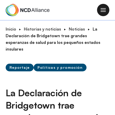
P
a
M
s
a
a
i
R
Inicio
Historias y noticias
Noticias
La
r
n
u
Declaración de Bridgetown trae grandes
a
n
t
esperanzas de salud para los pequeños estados
l
a
a
insulares
c
v
d
o
i
e
n
g
Reportaje
Políticas y promoción
n
t
a
a
e
t
v
n
i
e
La Declaración de
i
o
g
d
n
Bridgetown trae
a
o
c
p