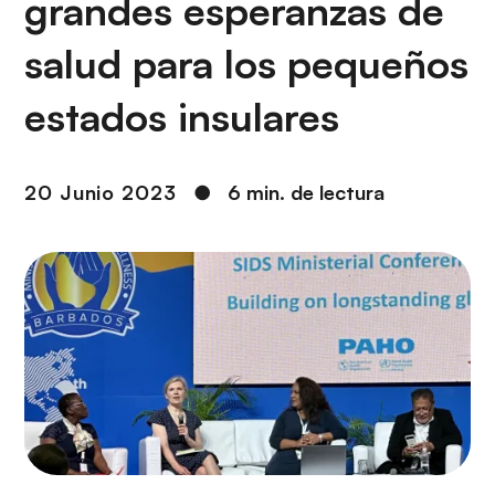
grandes esperanzas de
i
r
ó
i
salud para los pequeños
n
n
c
estados insulares
i
p
a
20 Junio 2023
●
6 min. de lectura
l