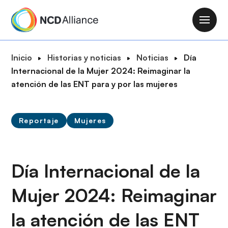
P
a
M
s
a
a
i
R
Inicio
Historias y noticias
Noticias
Día
r
n
u
Internacional de la Mujer 2024: Reimaginar la
a
n
t
atención de las ENT para y por las mujeres
l
a
a
c
v
d
o
i
Reportaje
Mujeres
e
n
g
n
t
a
a
e
t
v
Día Internacional de la
n
i
e
i
o
Mujer 2024: Reimaginar
g
d
n
a
o
la atención de las ENT
c
p