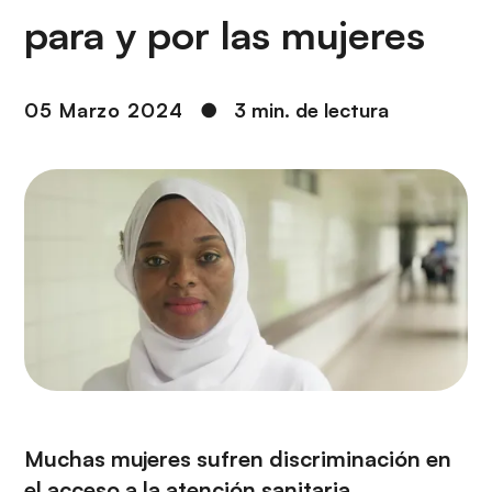
i
r
para y por las mujeres
ó
i
n
n
c
05 Marzo 2024
●
3 min. de lectura
i
p
a
l
Muchas mujeres sufren discriminación en
el acceso a la atención sanitaria,