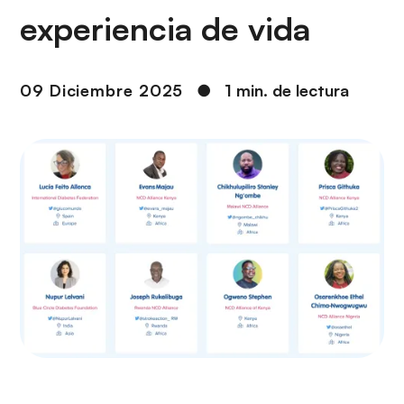
i
r
experiencia de vida
ó
i
n
n
c
09 Diciembre 2025
●
1 min. de lectura
i
p
a
l