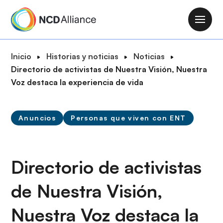
P
a
M
s
a
a
i
R
Inicio
Historias y noticias
Noticias
r
n
u
Directorio de activistas de Nuestra Visión, Nuestra
a
n
t
Voz destaca la experiencia de vida
l
a
a
c
v
d
o
i
Anuncios
Personas que viven con ENT
e
n
g
n
t
a
a
e
t
v
Directorio de activistas
n
i
e
i
o
de Nuestra Visión,
g
d
n
a
o
Nuestra Voz destaca la
c
p