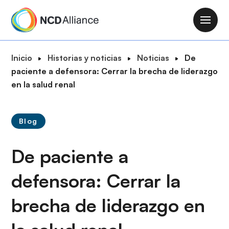
P
a
M
s
a
a
i
R
Inicio
Historias y noticias
Noticias
De
r
n
u
paciente a defensora: Cerrar la brecha de liderazgo
a
n
t
en la salud renal
l
a
a
c
v
d
o
i
Blog
e
n
g
n
t
a
De paciente a
a
e
t
v
n
i
defensora: Cerrar la
e
i
o
g
d
brecha de liderazgo en
n
a
o
c
p