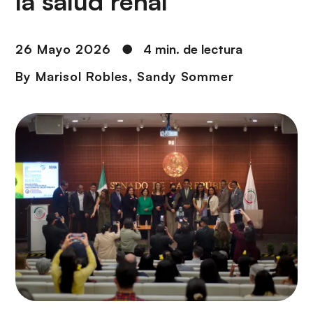
la salud renal
i
r
ó
i
n
n
26 Mayo 2026
●
4 min. de lectura
c
By
Marisol Robles
,
Sandy Sommer
i
p
a
l