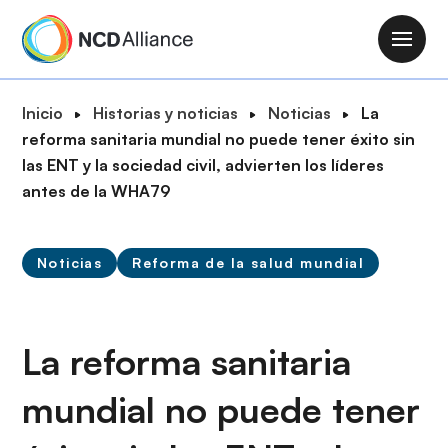
P
a
M
s
a
a
i
R
Inicio
Historias y noticias
Noticias
La
r
n
u
reforma sanitaria mundial no puede tener éxito sin
a
n
t
las ENT y la sociedad civil, advierten los líderes
l
a
a
antes de la WHA79
c
v
d
o
i
e
n
g
Noticias
Reforma de la salud mundial
n
t
a
a
e
t
v
n
i
e
La reforma sanitaria
i
o
g
d
n
mundial no puede tener
a
o
c
p