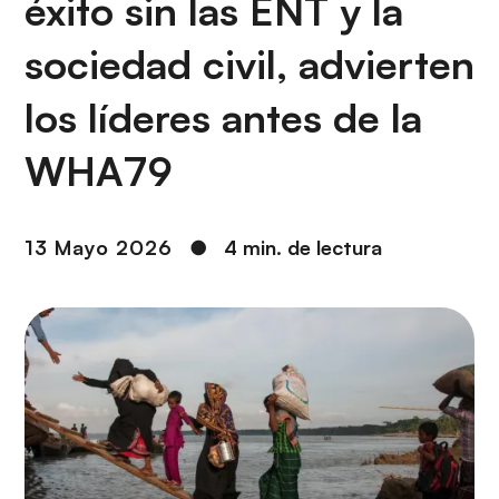
éxito sin las ENT y la
i
r
ó
i
sociedad civil, advierten
n
n
c
los líderes antes de la
i
p
WHA79
a
l
13 Mayo 2026
●
4 min. de lectura