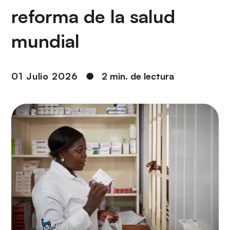
i
r
reforma de la salud
ó
i
n
n
mundial
c
i
p
01 Julio 2026
●
2 min. de lectura
a
l