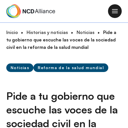
P
a
M
s
a
a
i
R
Inicio
Historias y noticias
Noticias
Pide a
r
n
u
tu gobierno que escuche las voces de la sociedad
a
n
t
civil en la reforma de la salud mundial
l
a
a
c
v
d
o
i
Noticias
Reforma de la salud mundial
e
n
g
n
t
a
a
e
t
v
Pide a tu gobierno que
n
i
e
i
o
escuche las voces de la
g
d
n
a
o
sociedad civil en la
c
p