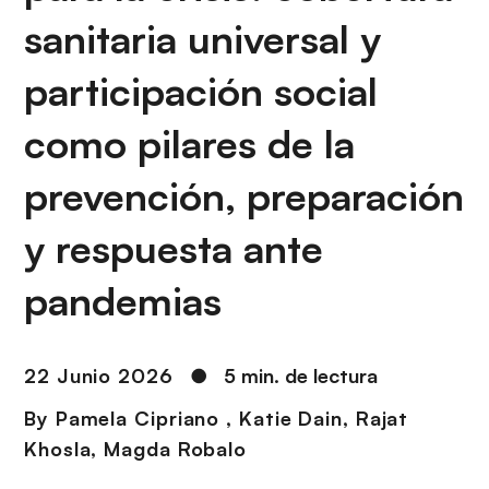
i
r
sanitaria universal y
ó
i
n
n
participación social
c
i
como pilares de la
p
a
prevención, preparación
l
y respuesta ante
pandemias
22 Junio 2026
●
5 min. de lectura
By
Pamela Cipriano
,
Katie Dain
,
Rajat
Khosla
,
Magda Robalo