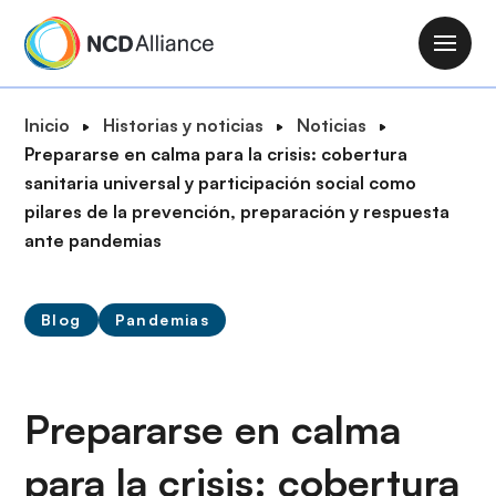
P
a
M
s
a
a
i
R
Inicio
Historias y noticias
Noticias
r
n
u
Prepararse en calma para la crisis: cobertura
a
n
t
sanitaria universal y participación social como
l
a
a
pilares de la prevención, preparación y respuesta
c
v
d
ante pandemias
o
i
e
n
g
n
t
a
Blog
Pandemias
a
e
t
v
n
i
e
i
o
g
Prepararse en calma
d
n
a
o
para la crisis: cobertura
c
p