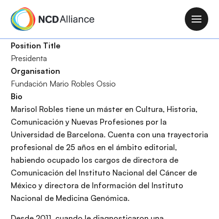
P
a
M
s
a
a
Position Title
i
r
Presidenta
n
a
Organisation
n
l
Fundación Mario Robles Ossio
a
c
Bio
v
o
Marisol Robles tiene un máster en Cultura, Historia,
i
n
Comunicación y Nuevas Profesiones por la
g
t
Universidad de Barcelona. Cuenta con una trayectoria
a
e
profesional de 25 años en el ámbito editorial,
t
n
habiendo ocupado los cargos de directora de
i
i
Comunicación del Instituto Nacional del Cáncer de
o
d
México y directora de Información del Instituto
n
o
Nacional de Medicina Genómica.
p
Desde 2011, cuando le diagnosticaron una