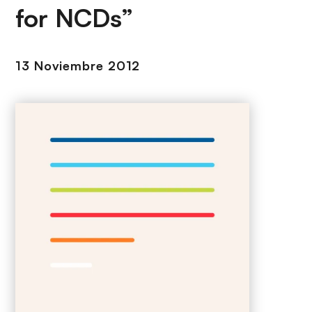
i
r
for NCDs”
ó
i
n
n
c
13 Noviembre 2012
i
p
a
l