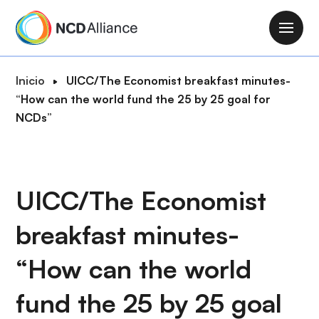
P
a
M
s
a
a
i
R
Inicio
UICC/The Economist breakfast minutes-
r
n
u
“How can the world fund the 25 by 25 goal for
a
n
t
NCDs”
l
a
a
c
v
d
o
i
e
n
g
n
UICC/The Economist
t
a
a
e
t
breakfast minutes-
v
n
i
e
i
o
“How can the world
g
d
n
a
o
fund the 25 by 25 goal
c
p