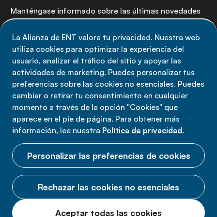
Manténgase informado sobre las últimas novedades
de la Alianza de ENT: suscríbete a nuestro boletín.
La Alianza de ENT valora tu privacidad. Nuestra web
utiliza cookies para optimizar la experiencia del
Suscríbete ahora
usuario, analizar el tráfico del sitio y apoyar las
actividades de marketing. Puedes personalizar tus
preferencias sobre las cookies no esenciales. Puedes
cambiar o retirar tu consentimiento en cualquier
momento a través de la opción "Cookies" que
Política de privacidad
aparece en el pie de página. Para obtener más
Términos de uso
información, lee nuestra
Política de privacidad
.
Cookies
Personalizar las preferencias de cookies
Rechazar las cookies no esenciales
© 2026 Alianza ENT.
Aceptar todas las cookies
Todos los derechos reservados.