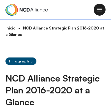
P
a
M
s
a
a
i
R
Inicio
NCD Alliance Strategic Plan 2016-2020 at
r
n
u
a Glance
a
n
t
l
a
a
c
v
d
o
i
e
n
Infographic
g
n
t
a
a
e
NCD Alliance Strategic
t
v
n
i
e
i
Plan 2016-2020 at a
o
g
d
n
a
Glance
o
c
p