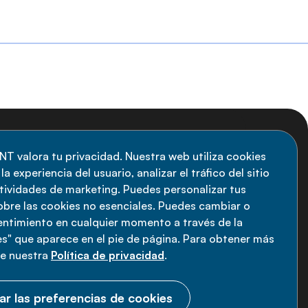
uscripción al boletín
NT valora tu privacidad. Nuestra web utiliza cookies
a experiencia del usuario, analizar el tráfico del sitio
anténgase informado sobre las últimas
ctividades de marketing. Puedes personalizar tus
vedades de la Alianza de ENT: suscríbete a
obre las cookies no esenciales. Puedes cambiar o
sentimiento en cualquier momento a través de la
estro boletín.
s" que aparece en el pie de página. Para obtener más
ee nuestra
Política de privacidad
.
Suscríbete ahora
ar las preferencias de cookies