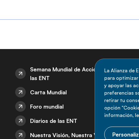
S
Semana Mundial de Acción sobre
La Alianza de E
las ENT
para optimizar l
M
y apoyar las a
Carta Mundial
no
preferencias s
retirar tu con
nu
Foro mundial
opción "Cookie
información, l
Diarios de las ENT
Personaliz
Nuestra Visión, Nuestra Voz