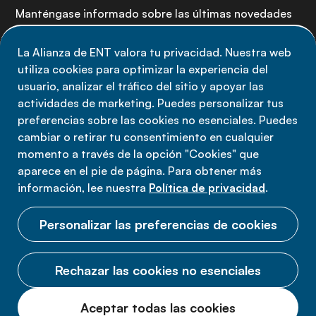
Manténgase informado sobre las últimas novedades
de la Alianza de ENT: suscríbete a nuestro boletín.
La Alianza de ENT valora tu privacidad. Nuestra web
utiliza cookies para optimizar la experiencia del
Suscríbete ahora
usuario, analizar el tráfico del sitio y apoyar las
actividades de marketing. Puedes personalizar tus
preferencias sobre las cookies no esenciales. Puedes
cambiar o retirar tu consentimiento en cualquier
momento a través de la opción "Cookies" que
Política de privacidad
aparece en el pie de página. Para obtener más
Términos de uso
información, lee nuestra
Política de privacidad
.
Cookies
Personalizar las preferencias de cookies
Rechazar las cookies no esenciales
© 2026 Alianza ENT.
Aceptar todas las cookies
Todos los derechos reservados.