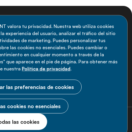
uscripción al boletín
NT valora tu privacidad. Nuestra web utiliza cookies
a experiencia del usuario, analizar el tráfico del sitio
anténgase informado sobre las últimas
ctividades de marketing. Puedes personalizar tus
vedades de la Alianza de ENT: suscríbete a
obre las cookies no esenciales. Puedes cambiar o
sentimiento en cualquier momento a través de la
estro boletín.
s" que aparece en el pie de página. Para obtener más
ee nuestra
Política de privacidad
.
Suscríbete ahora
ar las preferencias de cookies
as cookies no esenciales
2026 Alianza ENT.
Todos los derechos
odas las cookies
reservados.