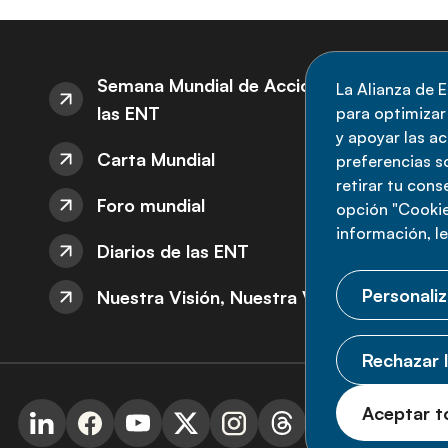
S
Semana Mundial de Acción sobre
La Alianza de E
las ENT
para optimizar l
M
y apoyar las a
Carta Mundial
no
preferencias s
retirar tu con
nu
Foro mundial
opción "Cookie
información, l
Diarios de las ENT
Personaliz
Nuestra Visión, Nuestra Voz
Rechazar l
© 
Aceptar t