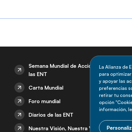
S
Semana Mundial de Acción sobre
La Alianza de E
las ENT
para optimizar l
M
y apoyar las a
Carta Mundial
no
preferencias s
retirar tu con
nu
Foro mundial
opción "Cookie
información, l
Diarios de las ENT
Personaliz
Nuestra Visión, Nuestra Voz