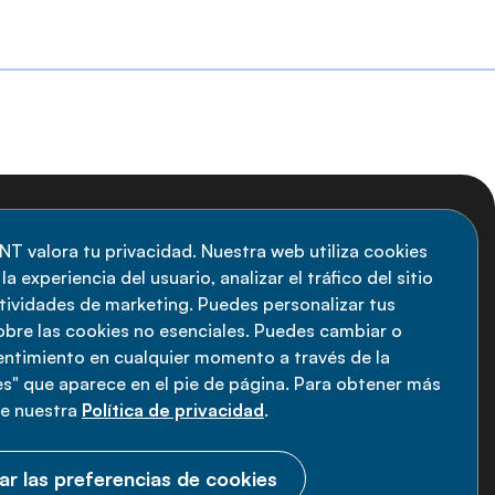
uscripción al boletín
NT valora tu privacidad. Nuestra web utiliza cookies
a experiencia del usuario, analizar el tráfico del sitio
anténgase informado sobre las últimas
ctividades de marketing. Puedes personalizar tus
vedades de la Alianza de ENT: suscríbete a
obre las cookies no esenciales. Puedes cambiar o
sentimiento en cualquier momento a través de la
estro boletín.
s" que aparece en el pie de página. Para obtener más
ee nuestra
Política de privacidad
.
Suscríbete ahora
ar las preferencias de cookies