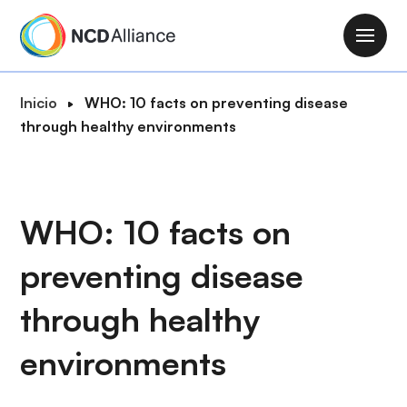
P
a
M
s
a
a
i
R
Inicio
WHO: 10 facts on preventing disease
r
n
u
through healthy environments
a
n
t
l
a
a
c
v
d
o
i
e
WHO: 10 facts on
n
g
n
t
a
preventing disease
a
e
t
v
n
i
through healthy
e
i
o
g
d
environments
n
a
o
c
p