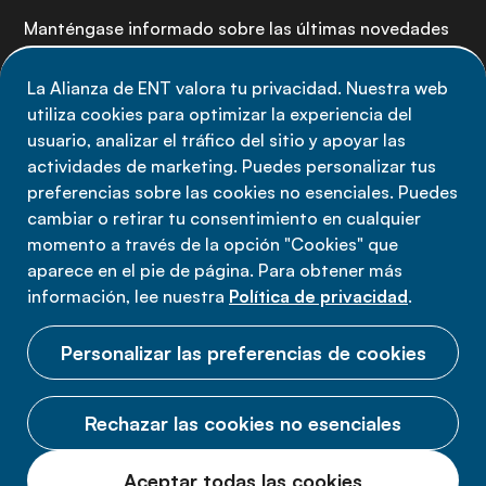
Manténgase informado sobre las últimas novedades
de la Alianza de ENT: suscríbete a nuestro boletín.
La Alianza de ENT valora tu privacidad. Nuestra web
utiliza cookies para optimizar la experiencia del
Suscríbete ahora
usuario, analizar el tráfico del sitio y apoyar las
actividades de marketing. Puedes personalizar tus
preferencias sobre las cookies no esenciales. Puedes
cambiar o retirar tu consentimiento en cualquier
momento a través de la opción "Cookies" que
Política de privacidad
aparece en el pie de página. Para obtener más
Términos de uso
información, lee nuestra
Política de privacidad
.
Cookies
Personalizar las preferencias de cookies
Rechazar las cookies no esenciales
© 2026 Alianza ENT.
Aceptar todas las cookies