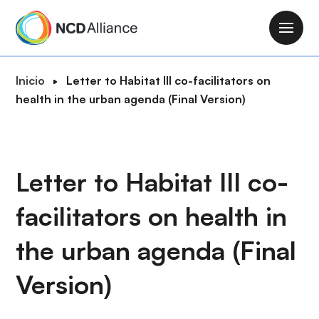
P
a
M
s
a
a
i
R
Inicio
Letter to Habitat III co-facilitators on
r
n
u
health in the urban agenda (Final Version)
a
n
t
l
a
a
c
v
d
o
i
e
Letter to Habitat III co-
n
g
n
t
a
facilitators on health in
a
e
t
v
n
i
the urban agenda (Final
e
i
o
g
d
Version)
n
a
o
c
p