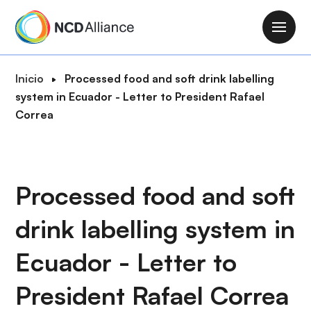
P
a
M
s
a
a
i
R
Inicio
Processed food and soft drink labelling
r
n
u
system in Ecuador - Letter to President Rafael
a
n
t
Correa
l
a
a
c
v
d
o
i
e
n
g
n
Processed food and soft
t
a
a
e
t
drink labelling system in
v
n
i
e
i
o
Ecuador - Letter to
g
d
n
a
o
President Rafael Correa
c
p