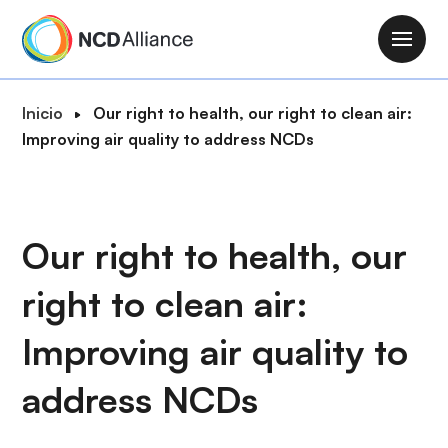
P
a
M
s
a
a
i
R
Inicio
Our right to health, our right to clean air:
r
n
u
Improving air quality to address NCDs
a
n
t
l
a
a
c
v
d
o
i
e
Our right to health, our
n
g
n
t
a
right to clean air:
a
e
t
v
n
i
Improving air quality to
e
i
o
g
d
address NCDs
n
a
o
c
p