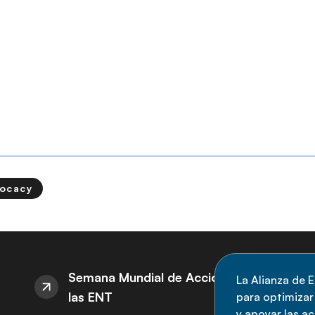
vocacy
S
Semana Mundial de Acción sobre
La Alianza de E
las ENT
para optimizar l
M
y apoyar las a