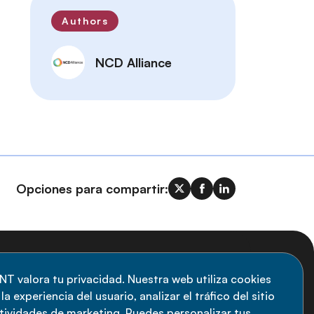
Authors
NCD Alliance
Opciones para compartir:
uscripción al boletín
NT valora tu privacidad. Nuestra web utiliza cookies
a experiencia del usuario, analizar el tráfico del sitio
anténgase informado sobre las últimas
ctividades de marketing. Puedes personalizar tus