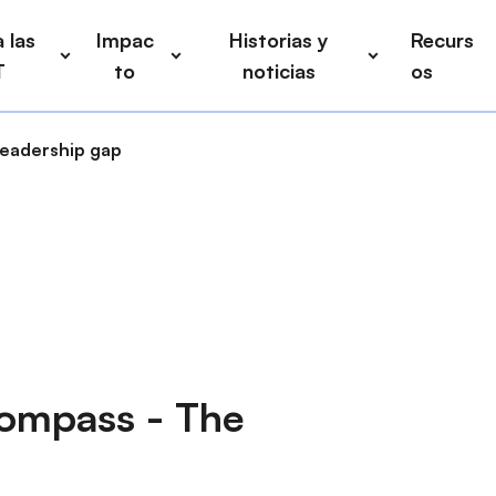
 las
Impac
Historias y
Recurs
T
to
noticias
os
leadership gap
Compass - The