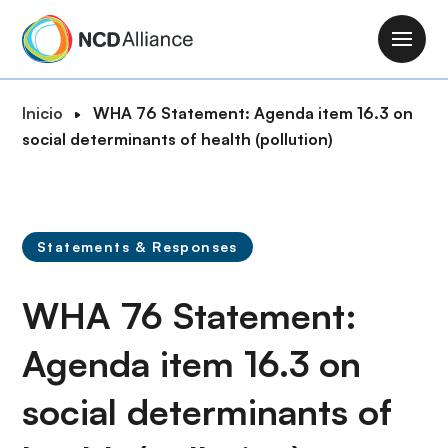
P
a
M
s
a
a
i
R
Inicio
WHA 76 Statement: Agenda item 16.3 on
r
n
u
social determinants of health (pollution)
a
n
t
l
a
a
c
v
d
o
i
e
n
Statements & Responses
g
n
t
a
a
e
WHA 76 Statement:
t
v
n
i
e
i
Agenda item 16.3 on
o
g
d
n
a
social determinants of
o
c
p