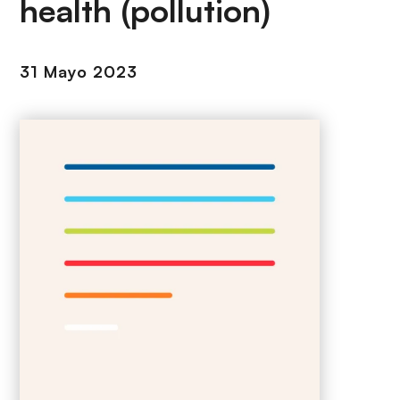
health (pollution)
i
r
ó
i
n
n
31 Mayo 2023
c
i
p
a
l