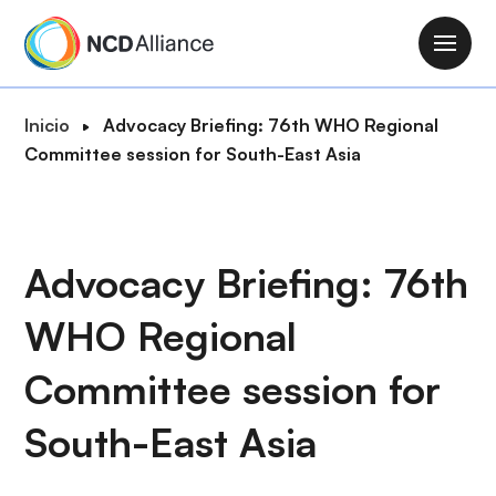
P
a
M
s
a
a
i
R
Inicio
Advocacy Briefing: 76th WHO Regional
r
n
u
Committee session for South-East Asia
a
n
t
l
a
a
c
v
d
o
i
e
Advocacy Briefing: 76th
n
g
n
t
a
WHO Regional
a
e
t
v
n
i
Committee session for
e
i
o
g
d
South-East Asia
n
a
o
c
p