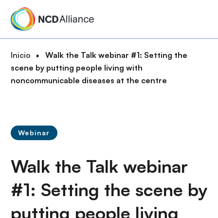
P
a
s
a
R
Inicio
Walk the Talk webinar #1: Setting the
r
u
scene by putting people living with
a
t
noncommunicable diseases at the centre
l
a
c
d
o
e
n
n
t
Webinar
a
e
v
n
Walk the Talk webinar
e
i
g
d
#1: Setting the scene by
a
o
c
putting people living
p