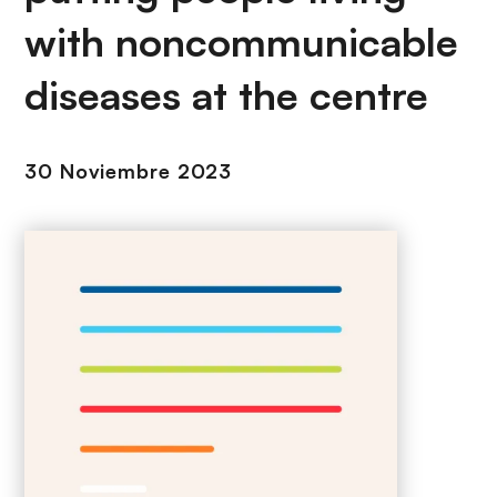
i
r
with noncommunicable
ó
i
n
n
diseases at the centre
c
i
p
30 Noviembre 2023
a
l