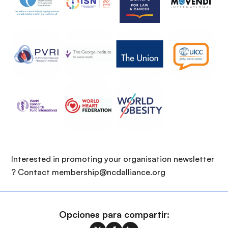
i
r
ó
i
n
n
c
i
p
a
l
Interested in promoting your organisation newsletter
? Contact membership@ncdalliance.org
Opciones para compartir: