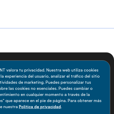
uscripción al boletín
NT valora tu privacidad. Nuestra web utiliza cookies
a experiencia del usuario, analizar el tráfico del sitio
anténgase informado sobre las últimas
ctividades de marketing. Puedes personalizar tus
vedades de la Alianza de ENT: suscríbete a
obre las cookies no esenciales. Puedes cambiar o
sentimiento en cualquier momento a través de la
estro boletín.
s" que aparece en el pie de página. Para obtener más
ee nuestra
Política de privacidad
.
Suscríbete ahora