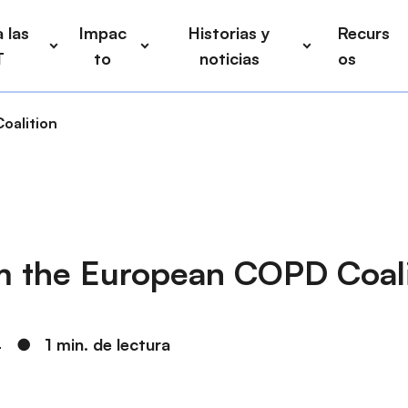
 las
Impac
Historias y
Recurs
T
to
noticias
os
oalition
m the European COPD Coali
4
●
1 min. de lectura