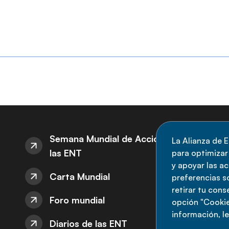
S
Semana Mundial de Acción sobre
La Alianza de E
las ENT
para optimizar l
M
y apoyar las a
Carta Mundial
no
preferencias s
retirar tu con
nu
Foro mundial
opción "Cookie
información, l
Diarios de las ENT