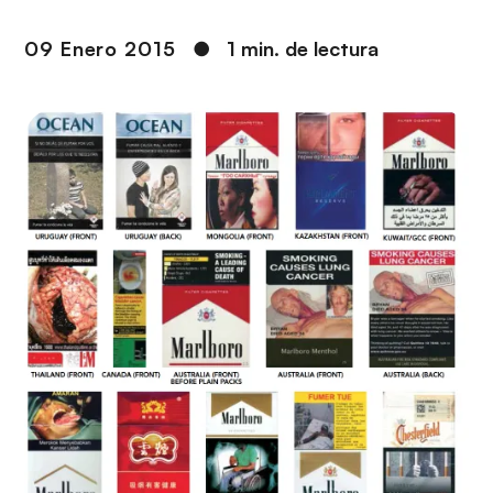
i
r
ó
i
09 Enero 2015
●
1 min. de lectura
n
n
c
i
p
a
l