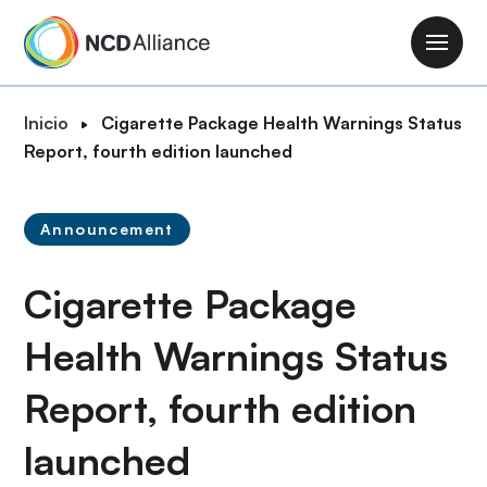
P
a
M
s
a
a
i
R
Inicio
Cigarette Package Health Warnings Status
r
n
u
Report, fourth edition launched
a
n
t
l
a
a
c
v
Announcement
d
o
i
e
n
g
Cigarette Package
n
t
a
a
e
t
Health Warnings Status
v
n
i
e
i
Report, fourth edition
o
g
d
n
a
o
launched
c
p