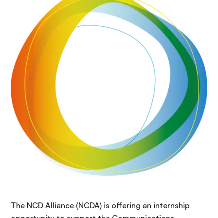
i
r
ó
i
n
n
c
i
p
a
l
The NCD Alliance (NCDA) is offering an internship