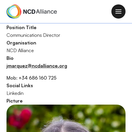
P
a
M
s
a
a
Position Title
i
r
Communications Director
n
a
Organisation
n
l
NCD Alliance
a
c
Bio
v
o
jmarquez@ncdalliance.org
i
n
g
Mob: +34 686 160 725
t
a
Social Links
e
t
Linkedin
n
i
Picture
i
o
d
n
o
p