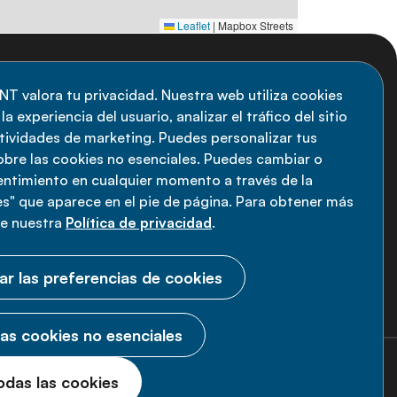
Leaflet
|
Mapbox Streets
uscripción al boletín
NT valora tu privacidad. Nuestra web utiliza cookies
a experiencia del usuario, analizar el tráfico del sitio
anténgase informado sobre las últimas
ctividades de marketing. Puedes personalizar tus
vedades de la Alianza de ENT: suscríbete a
obre las cookies no esenciales. Puedes cambiar o
sentimiento en cualquier momento a través de la
estro boletín.
s" que aparece en el pie de página. Para obtener más
ee nuestra
Política de privacidad
.
Suscríbete ahora
ar las preferencias de cookies
as cookies no esenciales
2026 Alianza ENT.
Todos los derechos
odas las cookies