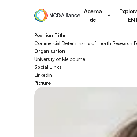
P
a
Acerca
Explora
a
i
de
EN
s
n
a
n
Position Title
r
a
Commercial Determinants of Health Research F
a
v
B
Organisation
l
i
u
University of Melbourne
c
g
s
Social Links
o
a
c
Linkedin
n
t
a
Picture
t
i
r
e
o
n
n
i
d
o
p