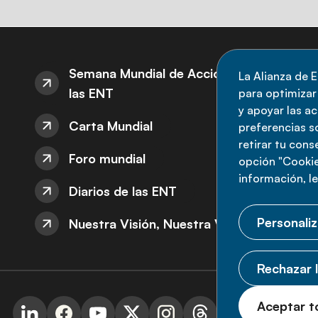
S
Semana Mundial de Acción sobre
La Alianza de E
las ENT
para optimizar l
M
y apoyar las a
Carta Mundial
no
preferencias s
retirar tu con
nu
Foro mundial
opción "Cookie
información, l
Diarios de las ENT
Personaliz
Nuestra Visión, Nuestra Voz
Rechazar l
© 
Aceptar t