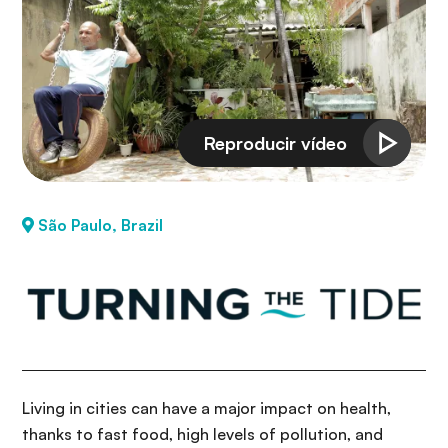
i
r
ó
i
n
n
c
i
p
a
l
São Paulo, Brazil
Living in cities can have a major impact on health,
thanks to fast food, high levels of pollution, and