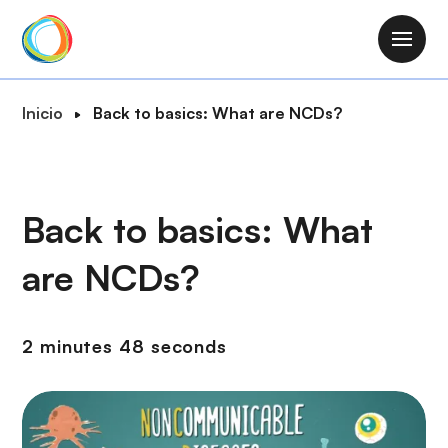
P
a
M
s
a
a
i
R
Inicio
Back to basics: What are NCDs?
r
n
u
a
n
t
l
a
a
c
v
d
Back to basics: What
o
i
e
n
g
are NCDs?
n
t
a
a
e
t
v
n
i
2 minutes 48 seconds
e
i
o
g
d
n
a
o
c
p