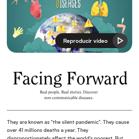
i
r
ó
i
n
n
c
i
p
a
l
They are known as "the silent pandemic". They cause
over 41 millions deaths a year. They
disproportionately affect the world's poorest. But