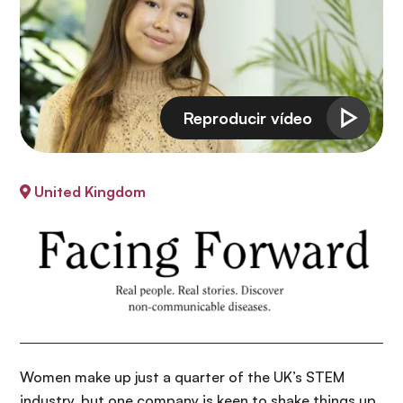
i
r
ó
i
n
n
c
i
p
a
l
United Kingdom
Women make up just a quarter of the UK’s STEM
industry, but one company is keen to shake things up.