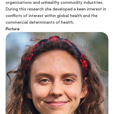
r
organisations and unhealthy commodity industries.
i
During this research she developed a keen interest in
n
conflicts of interest within global health and the
c
commercial determinants of health.
i
Picture
p
a
l