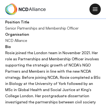
P
a
M
s
a
a
Position Title
i
r
Senior Partnerships and Membership Officer
n
a
Organisation
n
l
NCD Alliance
a
c
Bio
v
o
Rosie joined the London team in November 2021. Her
i
n
role as Partnerships and Membership Officer involves
g
t
supporting the strategic growth of NCDA's NGO
a
e
Partners and Members in line with the new NCDA
t
n
strategy. Before joining NCDA, Rosie completed a BSc
i
i
in Biology at the University of York followed by an
o
d
MSc in Global Health and Social Justice at King's
n
o
College London. Her postgraduate dissertation
p
investigated the partnerships between civil society