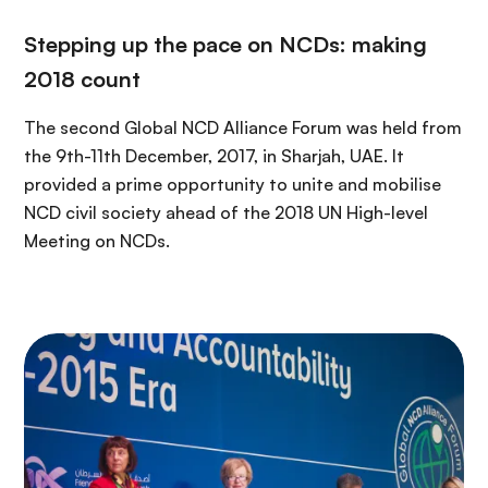
i
r
ó
i
Stepping up the pace on NCDs: making
n
n
2018 count
c
i
The second Global NCD Alliance Forum was held from
p
the 9th-11th December, 2017, in Sharjah, UAE. It
a
provided a prime opportunity to unite and mobilise
l
NCD civil society ahead of the 2018 UN High-level
Meeting on NCDs.