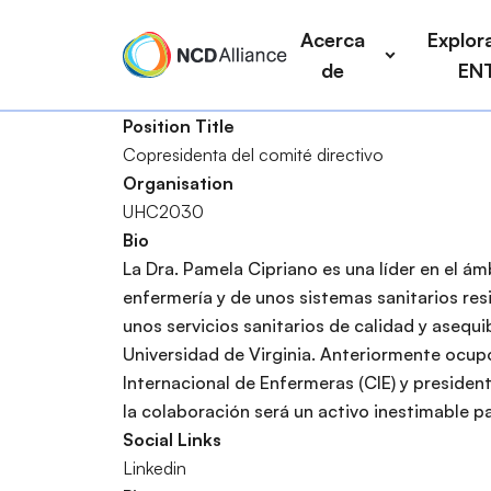
P
a
Acerca
Explora
a
i
de
EN
s
n
a
n
Position Title
r
a
Copresidenta del comité directivo
a
v
B
Organisation
l
i
u
UHC2030
c
g
s
Bio
o
a
c
La Dra. Pamela Cipriano es una líder en el á
n
t
a
enfermería y de unos sistemas sanitarios re
t
i
r
unos servicios sanitarios de calidad y asequ
e
o
Universidad de Virginia. Anteriormente ocup
n
n
Internacional de Enfermeras (CIE) y presiden
i
la colaboración será un activo inestimable 
d
Social Links
o
Linkedin
p