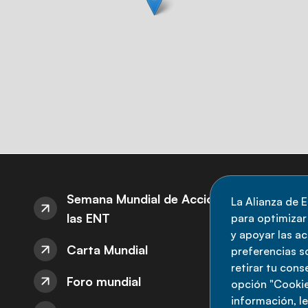
S
Semana Mundial de Acción sobre
La Alianza de E
las ENT
para optimizar l
M
y apoyar las a
Carta Mundial
no
preferencias s
retirar tu con
nu
Foro mundial
opción "Cookie
información, l