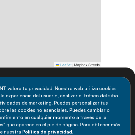
Leaflet
|
Mapbox Streets
uscripción al boletín
NT valora tu privacidad. Nuestra web utiliza cookies
a experiencia del usuario, analizar el tráfico del sitio
anténgase informado sobre las últimas
ctividades de marketing. Puedes personalizar tus
vedades de la Alianza de ENT: suscríbete a
obre las cookies no esenciales. Puedes cambiar o
sentimiento en cualquier momento a través de la
estro boletín.
s" que aparece en el pie de página. Para obtener más
ee nuestra
Política de privacidad
.