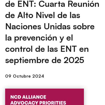
i
de ENT: Cuarta Reunión
r
ó
i
de Alto Nivel de las
n
n
c
Naciones Unidas sobre
i
p
la prevención y el
a
l
control de las ENT en
septiembre de 2025
09 Octubre 2024