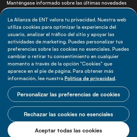
Manténgase informado sobre las últimas novedades
de la Alianza de ENT: suscríbete a nuestro boletín.
La Alianza de ENT valora tu privacidad. Nuestra web
utiliza cookies para optimizar la experiencia del
Suscríbete ahora
usuario, analizar el tráfico del sitio y apoyar las
actividades de marketing. Puedes personalizar tus
preferencias sobre las cookies no esenciales. Puedes
cambiar o retirar tu consentimiento en cualquier
momento a través de la opción "Cookies" que
Política de privacidad
aparece en el pie de página. Para obtener más
Términos de uso
información, lee nuestra
Política de privacidad
.
Cookies
Personalizar las preferencias de cookies
Rechazar las cookies no esenciales
© 2026 Alianza ENT.
Aceptar todas las cookies
Todos los derechos reservados.