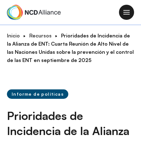
P
a
M
s
a
a
i
R
Inicio
Recursos
Prioridades de Incidencia de
r
n
u
la Alianza de ENT: Cuarta Reunión de Alto Nivel de
a
n
t
las Naciones Unidas sobre la prevención y el control
l
a
a
de las ENT en septiembre de 2025
c
v
d
o
i
e
n
g
n
t
a
a
e
Informe de políticas
t
v
n
i
e
i
Prioridades de
o
g
d
n
a
o
Incidencia de la Alianza
c
p