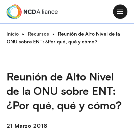
P
a
M
s
a
a
i
R
Inicio
Recursos
Reunión de Alto Nivel de la
r
n
u
ONU sobre ENT: ¿Por qué, qué y cómo?
a
n
t
l
a
a
c
v
d
o
i
e
Reunión de Alto Nivel
n
g
n
t
a
de la ONU sobre ENT:
a
e
t
v
n
i
¿Por qué, qué y cómo?
e
i
o
g
d
n
a
o
21 Marzo 2018
c
p