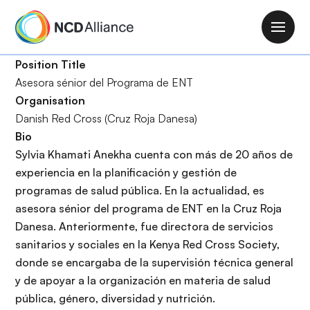
P
a
M
s
a
a
Position Title
i
r
Asesora sénior del Programa de ENT
n
a
Organisation
n
l
Danish Red Cross (Cruz Roja Danesa)
a
c
Bio
v
o
Sylvia Khamati Anekha cuenta con más de 20 años de
i
n
experiencia en la planificación y gestión de
g
t
programas de salud pública. En la actualidad, es
a
e
asesora sénior del programa de ENT en la Cruz Roja
t
n
Danesa. Anteriormente, fue directora de servicios
i
i
sanitarios y sociales en la Kenya Red Cross Society,
o
d
donde se encargaba de la supervisión técnica general
n
o
y de apoyar a la organización en materia de salud
p
pública, género, diversidad y nutrición.