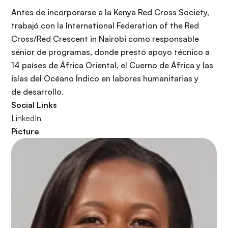
r
Antes de incorporarse a la Kenya Red Cross Society,
i
trabajó con la International Federation of the Red
n
Cross/Red Crescent in Nairobi como responsable
c
sénior de programas, donde prestó apoyo técnico a
i
14 países de África Oriental, el Cuerno de África y las
p
islas del Océano Índico en labores humanitarias y
a
de desarrollo.
l
Social Links
LinkedIn
Picture