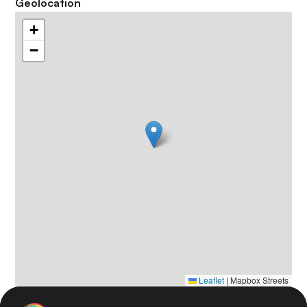
Geolocation
+
−
Leaflet
|
Mapbox Streets