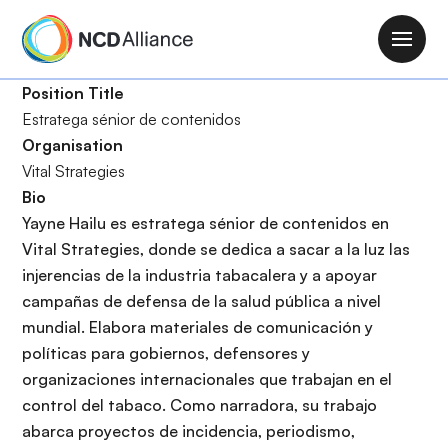
P
a
M
s
a
a
Position Title
i
r
Estratega sénior de contenidos
n
a
Organisation
n
l
Vital Strategies
a
c
Bio
v
o
Yayne Hailu es estratega sénior de contenidos en
i
n
Vital Strategies, donde se dedica a sacar a la luz las
g
t
injerencias de la industria tabacalera y a apoyar
a
e
campañas de defensa de la salud pública a nivel
t
n
mundial. Elabora materiales de comunicación y
i
i
políticas para gobiernos, defensores y
o
d
organizaciones internacionales que trabajan en el
n
o
control del tabaco. Como narradora, su trabajo
p
abarca proyectos de incidencia, periodismo,