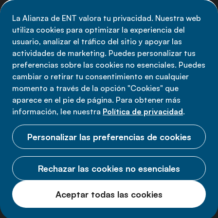
de la Alianza de ENT: suscríbete a nuestro boletín.
La Alianza de ENT valora tu privacidad. Nuestra web
utiliza cookies para optimizar la experiencia del
Suscríbete ahora
usuario, analizar el tráfico del sitio y apoyar las
actividades de marketing. Puedes personalizar tus
preferencias sobre las cookies no esenciales. Puedes
cambiar o retirar tu consentimiento en cualquier
momento a través de la opción "Cookies" que
Política de privacidad
aparece en el pie de página. Para obtener más
Términos de uso
información, lee nuestra
Política de privacidad
.
Cookies
Personalizar las preferencias de cookies
Rechazar las cookies no esenciales
© 2026 Alianza ENT.
Aceptar todas las cookies
Todos los derechos reservados.