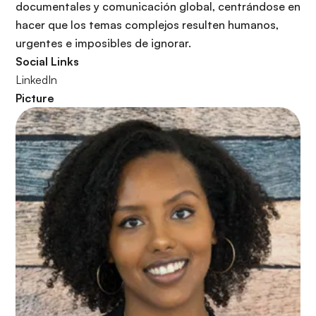
r
documentales y comunicación global, centrándose en
i
hacer que los temas complejos resulten humanos,
n
urgentes e imposibles de ignorar.
c
Social Links
i
LinkedIn
p
Picture
a
l