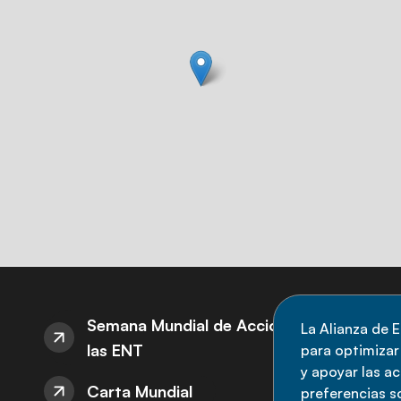
S
Semana Mundial de Acción sobre
La Alianza de E
las ENT
para optimizar l
M
y apoyar las a
Carta Mundial
no
preferencias s