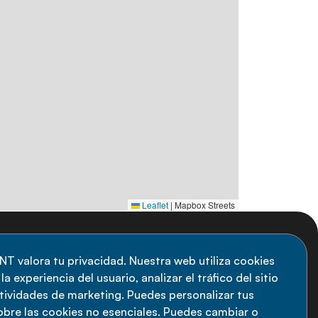
Leaflet
|
Mapbox Streets
uscripción al boletín
NT valora tu privacidad. Nuestra web utiliza cookies
a experiencia del usuario, analizar el tráfico del sitio
anténgase informado sobre las últimas
ctividades de marketing. Puedes personalizar tus
vedades de la Alianza de ENT: suscríbete a
obre las cookies no esenciales. Puedes cambiar o