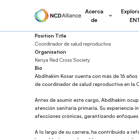
P
a
Acerca
Explora
a
i
de
EN
s
n
a
n
Position Title
r
a
Coordinador de salud reproductiva
a
v
B
Organisation
l
i
u
Kenya Red Cross Society
c
g
s
Bio
o
a
c
Abdihakim Kosar cuenta con más de 16 años d
n
t
a
de coordinador de salud reproductiva en la C
t
i
r
e
o
Antes de asumir este cargo, Abdihakim ocupó 
n
n
atención sanitaria primaria. Su experiencia 
i
afecciones crónicas, garantizando enfoques 
d
o
A lo largo de su carrera, ha contribuido a ref
p