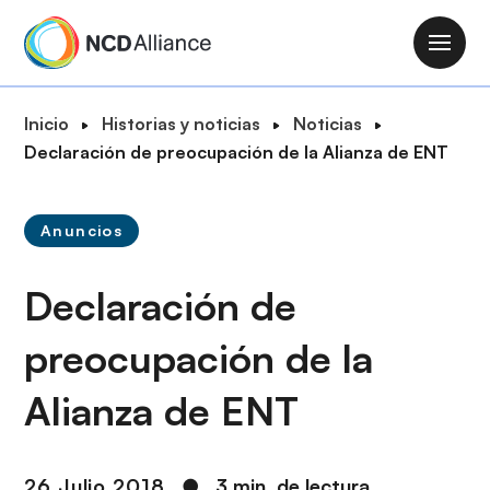
P
a
M
s
a
a
i
R
Inicio
Historias y noticias
Noticias
r
n
u
Declaración de preocupación de la Alianza de ENT
a
n
t
l
a
a
c
v
Anuncios
d
o
i
e
n
g
Declaración de
n
t
a
a
e
t
preocupación de la
v
n
i
e
i
Alianza de ENT
o
g
d
n
a
o
c
p
26 Julio 2018
●
3 min. de lectura