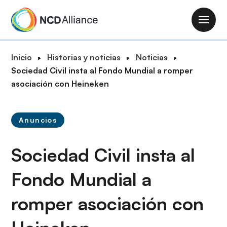
P
a
M
s
a
a
i
R
Inicio
Historias y noticias
Noticias
r
n
u
Sociedad Civil insta al Fondo Mundial a romper
a
n
t
asociación con Heineken
l
a
a
c
v
d
o
i
Anuncios
e
n
g
n
t
a
Sociedad Civil insta al
a
e
t
v
n
i
Fondo Mundial a
e
i
o
g
d
romper asociación con
n
a
o
c
p