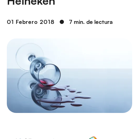
Heineken
i
r
ó
i
n
n
01 Febrero 2018
●
7 min. de lectura
c
i
p
a
l