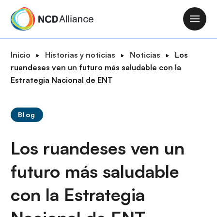
P
a
M
s
a
a
i
R
Inicio
Historias y noticias
Noticias
Los
r
n
u
ruandeses ven un futuro más saludable con la
a
n
t
Estrategia Nacional de ENT
l
a
a
c
v
d
o
i
Blog
e
n
g
n
t
a
Los ruandeses ven un
a
e
t
v
n
i
futuro más saludable
e
i
o
g
d
con la Estrategia
n
a
o
c
p