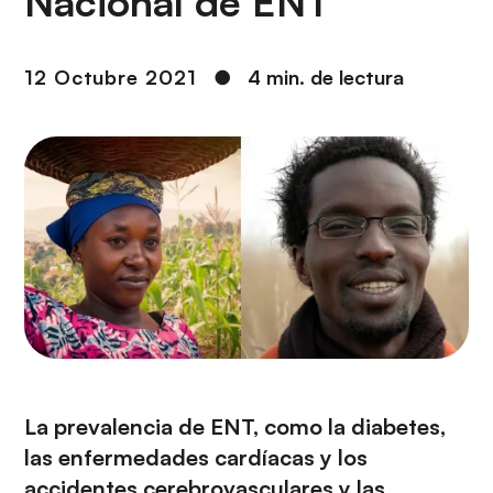
Nacional de ENT
i
r
ó
i
n
n
12 Octubre 2021
●
4 min. de lectura
c
i
p
a
l
La prevalencia de ENT, como la diabetes,
las enfermedades cardíacas y los
accidentes cerebrovasculares y las