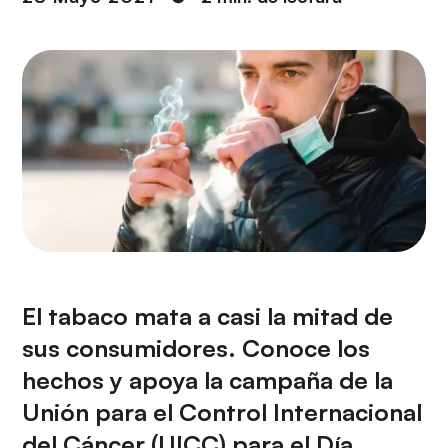
i
r
ó
i
n
n
c
i
p
a
l
El tabaco mata a casi la mitad de
sus consumidores. Conoce los
hechos y apoya la campaña de la
Unión para el Control Internacional
del Cáncer (UICC) para el Día