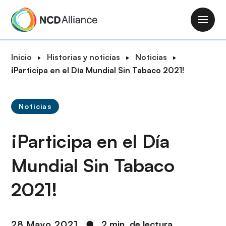
P
a
M
s
a
a
i
R
Inicio
Historias y noticias
Noticias
r
n
u
¡Participa en el Día Mundial Sin Tabaco 2021!
a
n
t
l
a
a
c
v
Noticias
d
o
i
e
n
g
¡Participa en el Día
n
t
a
a
e
t
Mundial Sin Tabaco
v
n
i
e
i
2021!
o
g
d
n
a
o
c
p
28 Mayo 2021
●
2 min. de lectura