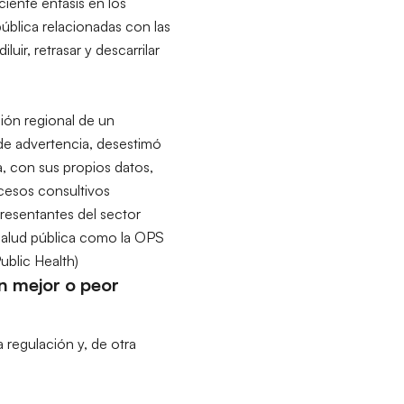
iente énfasis en los
pública relacionadas con las
uir, retrasar y descarrilar
ción regional de un
 de advertencia
, desestimó
ia, con sus propios datos,
cesos consultivos
presentantes del sector
 salud pública como la OPS
ublic Health)
n mejor o peor
a regulación y, de otra