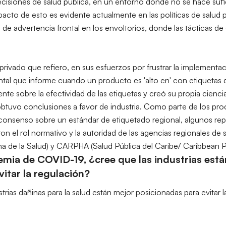
ecisiones de salud pública, en un entorno donde no se hace sufic
mpacto de esto es evidente actualmente en las políticas de salud 
 de advertencia frontal en los envoltorios, donde las tácticas de dil
privado que refiero, en sus esfuerzos por frustrar la implementa
ontal que informe cuando un producto es
'alto en' con etiquetas
tente sobre la efectividad de las etiquetas y creó su propia cienc
btuvo conclusiones a favor de industria. Como parte de los pro
n consenso sobre un estándar de etiquetado regional, algunos re
on el rol normativo y la autoridad de las agencias regionales de
 de la Salud) y CARPHA (Salud Pública del Caribe/ Caribbean P
mia de COVID-19, ¿cree que las industrias está
itar la regulación?
trias dañinas para la salud están mejor posicionadas para evitar l