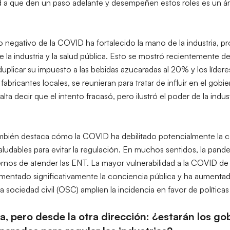
d a que den un paso adelante y desempeñen estos roles es un ár
negativo de la COVID ha fortalecido la mano de la industria, p
re la industria y la salud pública. Esto se mostró recientemente
uplicar su impuesto a las bebidas azucaradas al 20% y los líderes
abricantes locales, se reunieran para tratar de influir en el gobie
ta decir que el intento fracasó, pero ilustró el poder de la indu
bién destaca cómo la COVID ha debilitado potencialmente la ca
ludables para evitar la regulación. En muchos sentidos, la pand
rnos de atender las ENT. La mayor vulnerabilidad a la COVID de
entado significativamente la conciencia pública y ha aumentad
a sociedad civil (OSC) amplíen la incidencia en favor de política
, pero desde la otra dirección: ¿estarán los g