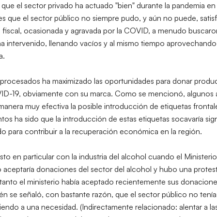
que el sector privado ha actuado "bien" durante la pandemia en 
 que el sector público no siempre pudo, y aún no puede, satisf
io fiscal, ocasionada y agravada por la COVID, a menudo buscaro
 ha intervenido, llenando vacíos y al mismo tiempo aprovechando
a.
raprocesados ​​ha maximizado las oportunidades para donar produc
VID-19, obviamente con su marca. Como se mencionó, algunos a
nera muy efectiva la posible introducción de etiquetas frontale
os ha sido que la introducción de estas etiquetas socavaría sign
do para contribuir a la recuperación económica en la región.
o en particular con la industria del alcohol cuando el Ministeri
aceptaría donaciones del sector del alcohol y hubo una protest
n tanto el ministerio había aceptado recientemente sus donacio
én se señaló, con bastante razón, que el sector público no tenía
do a una necesidad. (Indirectamente relacionado: alentar a las i