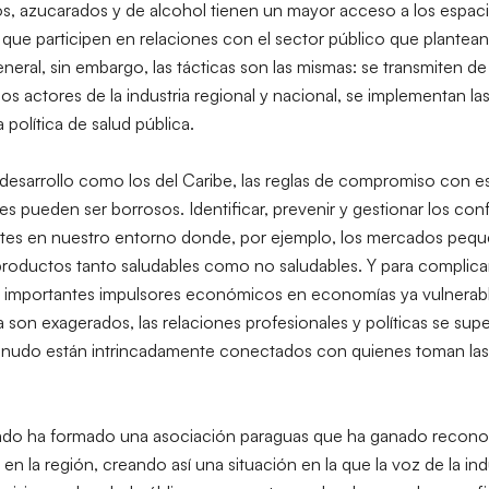
os, azucarados y de alcohol tienen un mayor acceso a los espac
e que participen en relaciones con el sector público que plantea
eneral, sin embargo, las tácticas son las mismas: se transmiten de
los actores de la industria regional y nacional, se implementan la
 la política de salud pública.
esarrollo como los del Caribe, las reglas de compromiso con e
ímites pueden ser borrosos. Identificar, prevenir y gestionar los con
ntes en nuestro entorno donde, por ejemplo, los mercados peq
 productos tanto saludables como no saludables. Y para complica
 importantes impulsores económicos en economías ya vulnerable
ia son exagerados, las relaciones profesionales y políticas se su
menudo están intrincadamente conectados con quienes toman las d
ivado ha formado una asociación paraguas que ha ganado reconoc
 en la región, creando así una situación en la que la voz de la in