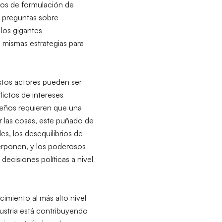
ios de formulación de
n preguntas sobre
 los gigantes
s mismas estrategias para
stos actores pueden ser
flictos de intereses
ueños requieren que una
r las cosas, este puñado de
s, los desequilibrios de
perponen, y los poderosos
ecisiones políticas a nivel
imiento al más alto nivel
dustria está contribuyendo