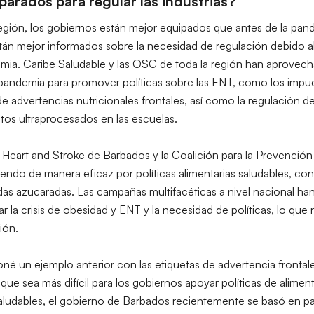
arados para regular las industrias?
región, los gobiernos están mejor equipados que antes de la pand
stán mejor informados sobre la necesidad de regulación debido 
mia. Caribe Saludable y las OSC de toda la región han aprovech
pandemia para promover políticas sobre las ENT, como los impue
e advertencias nutricionales frontales, así como la regulación de
os ultraprocesados ​​en las escuelas.
Heart and Stroke de Barbados y la Coalición para la Prevención 
iendo de manera eficaz por políticas alimentarias saludables, 
bidas azucaradas. Las campañas multifacéticas a nivel nacional ha
ar la crisis de obesidad y ENT y la necesidad de políticas, lo que
ión.
oné un ejemplo anterior con las etiquetas de advertencia frontal
 sea más difícil para los gobiernos apoyar políticas de alimento
saludables, el gobierno de Barbados recientemente se basó en pa