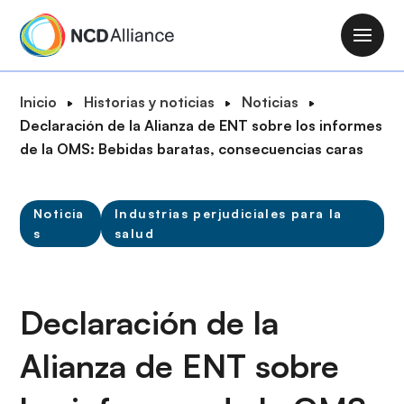
P
a
M
s
a
a
i
R
Inicio
Historias y noticias
Noticias
r
n
u
Declaración de la Alianza de ENT sobre los informes
a
n
t
de la OMS: Bebidas baratas, consecuencias caras
l
a
a
c
v
d
o
i
Noticia
Industrias perjudiciales para la
e
n
s
salud
g
n
t
a
a
e
t
v
n
i
Declaración de la
e
i
o
g
d
n
Alianza de ENT sobre
a
o
c
p