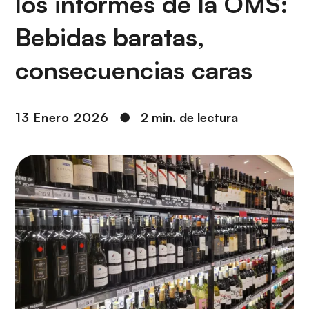
los informes de la OMS:
i
r
ó
i
Bebidas baratas,
n
n
c
consecuencias caras
i
p
a
13 Enero 2026
●
2 min. de lectura
l