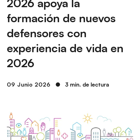
2026 apoya la
i
r
ó
i
formación de nuevos
n
n
c
defensores con
i
p
experiencia de vida en
a
l
2026
09 Junio 2026
●
3 min. de lectura