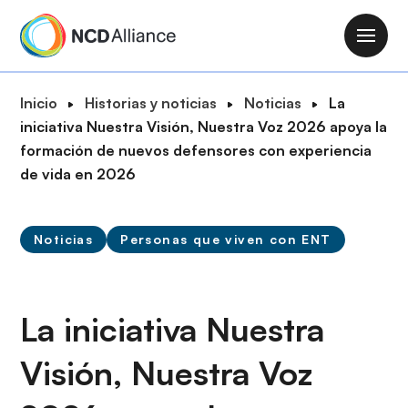
P
a
M
s
a
a
i
R
Inicio
Historias y noticias
Noticias
La
r
n
u
iniciativa Nuestra Visión, Nuestra Voz 2026 apoya la
a
n
t
formación de nuevos defensores con experiencia
l
a
a
de vida en 2026
c
v
d
o
i
e
n
g
Noticias
Personas que viven con ENT
n
t
a
a
e
t
v
n
i
e
La iniciativa Nuestra
i
o
g
d
n
Visión, Nuestra Voz
a
o
c
p