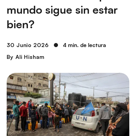
i
r
mundo sigue sin estar
ó
i
n
n
bien?
c
i
p
30 Junio 2026
●
4 min. de lectura
a
By
Ali Hisham
l