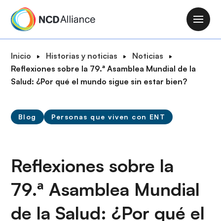
P
a
M
s
a
a
i
R
Inicio
Historias y noticias
Noticias
r
n
u
Reflexiones sobre la 79.ª Asamblea Mundial de la
a
n
t
Salud: ¿Por qué el mundo sigue sin estar bien?
l
a
a
c
v
d
o
i
Blog
Personas que viven con ENT
e
n
g
n
t
a
a
e
t
v
Reflexiones sobre la
n
i
e
i
o
79.ª Asamblea Mundial
g
d
n
a
o
de la Salud: ¿Por qué el
c
p