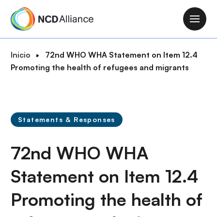
P
a
M
s
a
a
i
R
Inicio
72nd WHO WHA Statement on Item 12.4
r
n
u
Promoting the health of refugees and migrants
a
n
t
l
a
a
c
v
d
o
i
e
n
Statements & Responses
g
n
t
a
a
e
72nd WHO WHA
t
v
n
i
e
i
Statement on Item 12.4
o
g
d
n
a
Promoting the health of
o
c
p