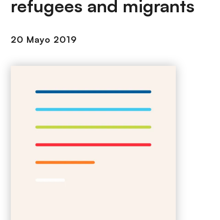
refugees and migrants
i
r
ó
i
n
n
20 Mayo 2019
c
i
p
a
l