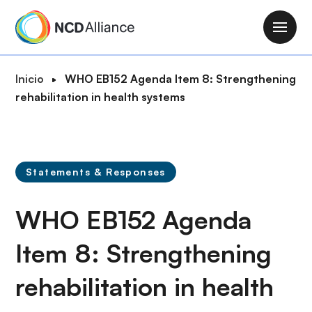
P
a
M
s
a
a
i
R
Inicio
WHO EB152 Agenda Item 8: Strengthening
r
n
u
rehabilitation in health systems
a
n
t
l
a
a
c
v
d
o
i
e
n
Statements & Responses
g
n
t
a
a
e
WHO EB152 Agenda
t
v
n
i
e
i
Item 8: Strengthening
o
g
d
n
a
rehabilitation in health
o
c
p